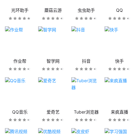
光环助手
蘑菇云游
虫虫助手
QQ
作业帮
智学网
抖音
快手
QQ音乐
爱奇艺
Tuber浏览器
来疯直播