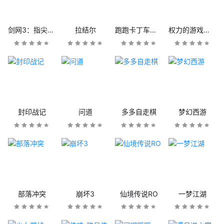
剑网3：指尖江湖
拉结尔
跑跑卡丁车官方竞速版
权力的游戏：凛冬将至
封印战记
问道
多多自走棋
梦幻西游
部落冲突
崩坏3
仙境传说RO
一梦江湖