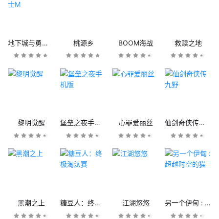
地下城与勇士M
桃源乡
BOOM海战
救赎之地
黎明觉醒
堡垒之夜手机版
心罪爱丽丝
仙剑奇侠传九野
黑潮之上
糖豆人：终极淘汰赛
江湖悠悠
另一个伊甸 : 超越时空的猫