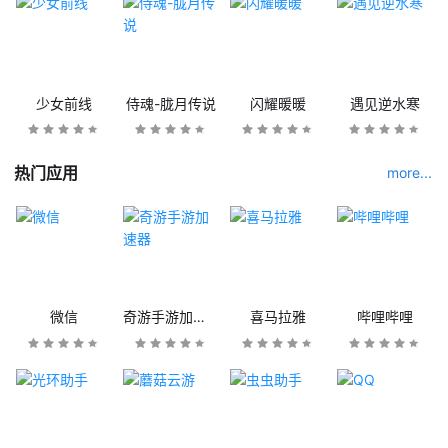
少女前线
侍魂-胧月传说
闪耀暖暖
遇见逆水寒
热门应用
more...
微信
奇游手游加速器
喜马拉雅
哔哩哔哩