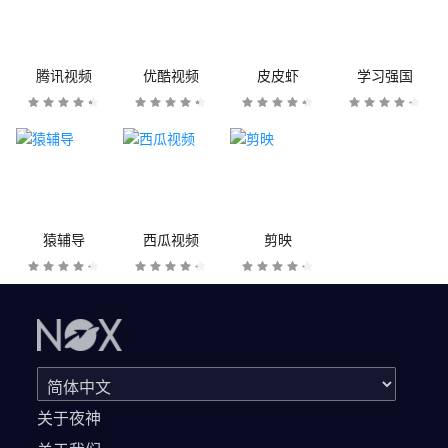
腾讯视频
优酷视频
皮皮虾
学习强国
猿辅导
西瓜视频
剪映
关于夜神