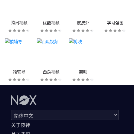
腾讯视频
优酷视频
皮皮虾
学习强国
猿辅导
西瓜视频
剪映
关于夜神