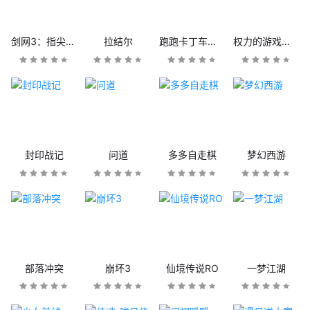
剑网3：指尖江湖
拉结尔
跑跑卡丁车官方竞速版
权力的游戏：凛冬将至
封印战记
问道
多多自走棋
梦幻西游
部落冲突
崩坏3
仙境传说RO
一梦江湖