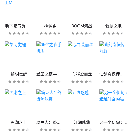
地下城与勇士M
桃源乡
BOOM海战
救赎之地
黎明觉醒
堡垒之夜手机版
心罪爱丽丝
仙剑奇侠传九野
黑潮之上
糖豆人：终极淘汰赛
江湖悠悠
另一个伊甸 : 超越时空的猫