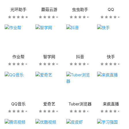
光环助手
蘑菇云游
虫虫助手
QQ
作业帮
智学网
抖音
快手
QQ音乐
爱奇艺
Tuber浏览器
来疯直播