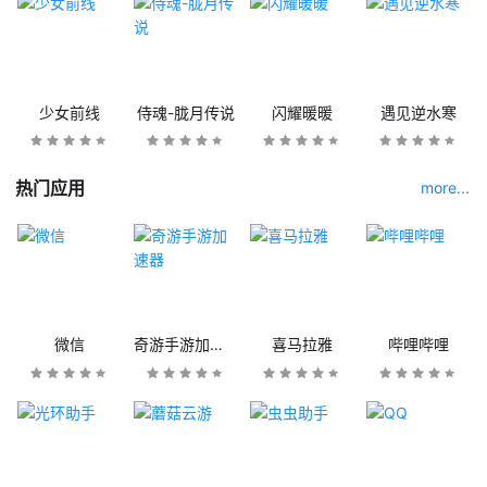
少女前线
侍魂-胧月传说
闪耀暖暖
遇见逆水寒
热门应用
more...
微信
奇游手游加速器
喜马拉雅
哔哩哔哩