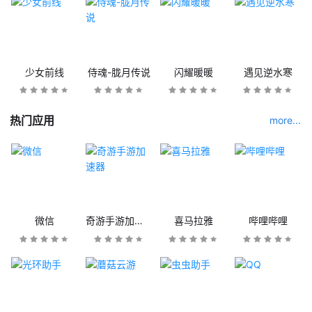
少女前线
侍魂-胧月传说
闪耀暖暖
遇见逆水寒
热门应用
more...
微信
奇游手游加速器
喜马拉雅
哔哩哔哩