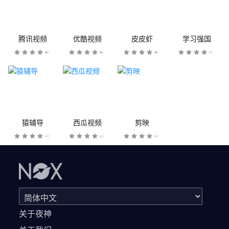
腾讯视频
优酷视频
皮皮虾
学习强国
猿辅导
西瓜视频
剪映
关于夜神