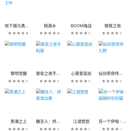
地下城与勇士M
桃源乡
BOOM海战
救赎之地
黎明觉醒
堡垒之夜手机版
心罪爱丽丝
仙剑奇侠传九野
黑潮之上
糖豆人：终极淘汰赛
江湖悠悠
另一个伊甸 : 超越时空的猫