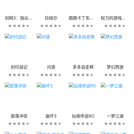
剑网3：指尖江湖
拉结尔
跑跑卡丁车官方竞速版
权力的游戏：凛冬将至
封印战记
问道
多多自走棋
梦幻西游
部落冲突
崩坏3
仙境传说RO
一梦江湖