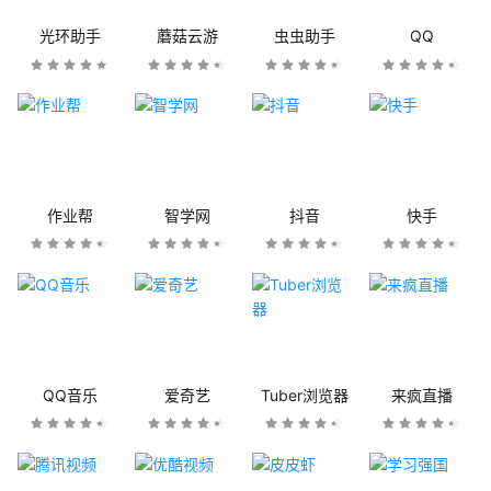
光环助手
蘑菇云游
虫虫助手
QQ
作业帮
智学网
抖音
快手
QQ音乐
爱奇艺
Tuber浏览器
来疯直播