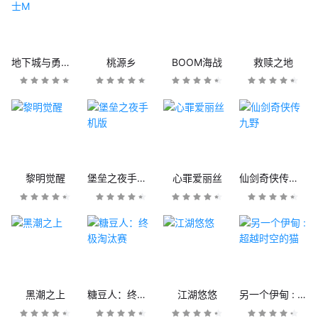
地下城与勇士M
桃源乡
BOOM海战
救赎之地
黎明觉醒
堡垒之夜手机版
心罪爱丽丝
仙剑奇侠传九野
黑潮之上
糖豆人：终极淘汰赛
江湖悠悠
另一个伊甸 : 超越时空的猫