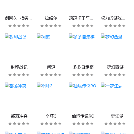
剑网3：指尖江湖
拉结尔
跑跑卡丁车官方竞速版
权力的游戏：凛冬将至
封印战记
问道
多多自走棋
梦幻西游
部落冲突
崩坏3
仙境传说RO
一梦江湖