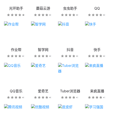
光环助手
蘑菇云游
虫虫助手
QQ
作业帮
智学网
抖音
快手
QQ音乐
爱奇艺
Tuber浏览器
来疯直播