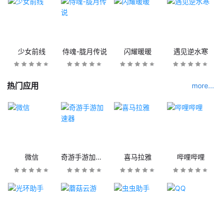
少女前线
侍魂-胧月传说
闪耀暖暖
遇见逆水寒
热门应用
more...
微信
奇游手游加速器
喜马拉雅
哔哩哔哩