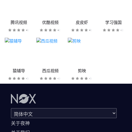
腾讯视频
优酷视频
皮皮虾
学习强国
猿辅导
西瓜视频
剪映
关于夜神