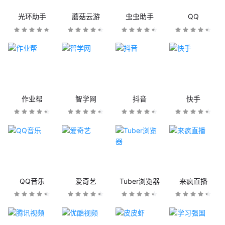
光环助手
蘑菇云游
虫虫助手
QQ
作业帮
智学网
抖音
快手
QQ音乐
爱奇艺
Tuber浏览器
来疯直播