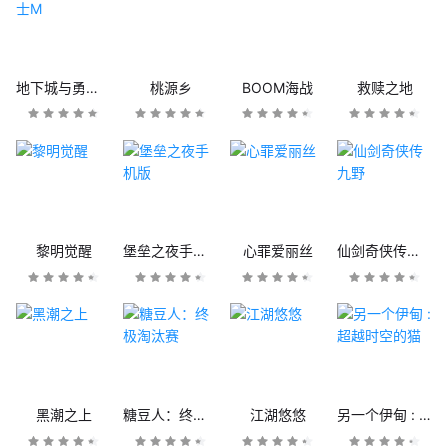
地下城与勇士M
桃源乡
BOOM海战
救赎之地
黎明觉醒
堡垒之夜手机版
心罪爱丽丝
仙剑奇侠传九野
黑潮之上
糖豆人：终极淘汰赛
江湖悠悠
另一个伊甸 : 超越时空的猫