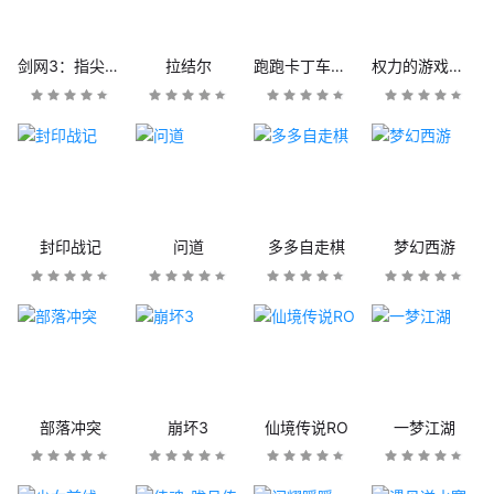
剑网3：指尖江湖
拉结尔
跑跑卡丁车官方竞速版
权力的游戏：凛冬将至
封印战记
问道
多多自走棋
梦幻西游
部落冲突
崩坏3
仙境传说RO
一梦江湖