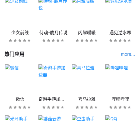
少女前线
侍魂-胧月传说
闪耀暖暖
遇见逆水寒
热门应用
more...
微信
奇游手游加速器
喜马拉雅
哔哩哔哩