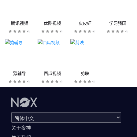
腾讯视频
优酷视频
皮皮虾
学习强国
猿辅导
西瓜视频
剪映
关于夜神