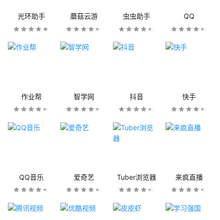
光环助手
蘑菇云游
虫虫助手
QQ
作业帮
智学网
抖音
快手
QQ音乐
爱奇艺
Tuber浏览器
来疯直播