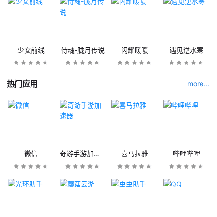
少女前线
侍魂-胧月传说
闪耀暖暖
遇见逆水寒
热门应用
more...
微信
奇游手游加速器
喜马拉雅
哔哩哔哩