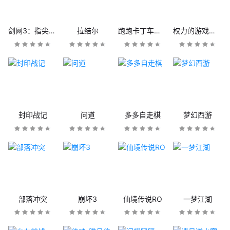
剑网3：指尖江湖
拉结尔
跑跑卡丁车官方竞速版
权力的游戏：凛冬将至
封印战记
问道
多多自走棋
梦幻西游
部落冲突
崩坏3
仙境传说RO
一梦江湖