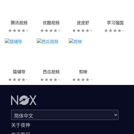
腾讯视频
优酷视频
皮皮虾
学习强国
猿辅导
西瓜视频
剪映
关于夜神