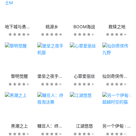
地下城与勇士M
桃源乡
BOOM海战
救赎之地
黎明觉醒
堡垒之夜手机版
心罪爱丽丝
仙剑奇侠传九野
黑潮之上
糖豆人：终极淘汰赛
江湖悠悠
另一个伊甸 : 超越时空的猫