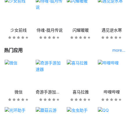
少女前线
侍魂-胧月传说
闪耀暖暖
遇见逆水寒
热门应用
more...
微信
奇游手游加速器
喜马拉雅
哔哩哔哩