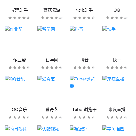
光环助手
蘑菇云游
虫虫助手
QQ
作业帮
智学网
抖音
快手
QQ音乐
爱奇艺
Tuber浏览器
来疯直播