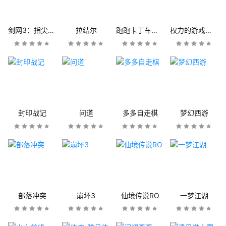
剑网3：指尖江湖
拉结尔
跑跑卡丁车官方竞速版
权力的游戏：凛冬将至
封印战记
问道
多多自走棋
梦幻西游
部落冲突
崩坏3
仙境传说RO
一梦江湖