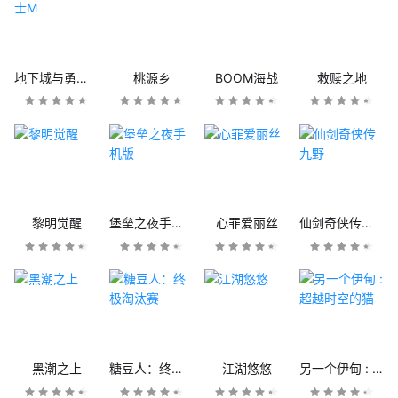
地下城与勇士M
桃源乡
BOOM海战
救赎之地
黎明觉醒
堡垒之夜手机版
心罪爱丽丝
仙剑奇侠传九野
黑潮之上
糖豆人：终极淘汰赛
江湖悠悠
另一个伊甸 : 超越时空的猫