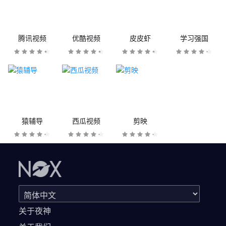
腾讯视频
优酷视频
皮皮虾
学习强国
猿辅导
西瓜视频
剪映
关于夜神