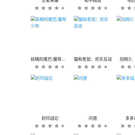
王者荣耀
和平精英
明
妖精的尾巴:魔导少年
猫和老鼠：欢乐互动
剑网3
封印战记
问道
多多