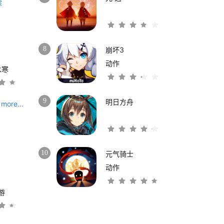
8
崩坏3
动作
水寒
9
明日方舟
more...
10
元气骑士
动作
游