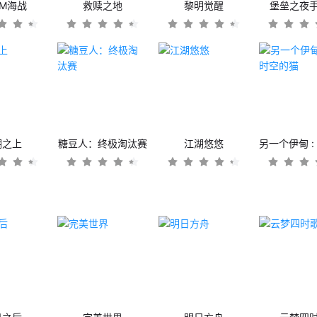
OM海战
救赎之地
黎明觉醒
堡垒之夜
潮之上
糖豆人：终极淘汰赛
江湖悠悠