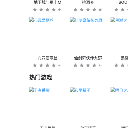
地下城与勇士M
桃源乡
BO
心罪爱丽丝
仙剑奇侠传九野
黑
热门游戏