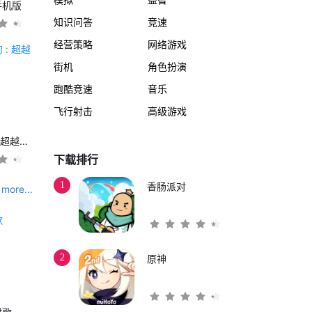
手机版
知识问答
竞速
经营策略
网络游戏
街机
角色扮演
跑酷竞速
音乐
飞行射击
高级游戏
另一个伊甸 : 超越时空的猫
下载排行
1
香肠派对
more...
2
原神