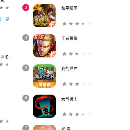
时歌
3
和平精英
4
王者荣耀
权力的游戏：凛冬将至
5
我的世界
6
元气骑士
3
7
光·遇