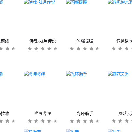
女前线
侍魂-胧月传说
闪耀暖暖
遇见逆
马拉雅
哔哩哔哩
光环助手
蘑菇云