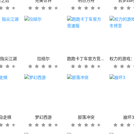
日之后
完美世界
明日方舟
云梦四
：指尖江湖
拉结尔
跑跑卡丁车官方竞速版
自走棋
梦幻西游
部落冲突
崩坏