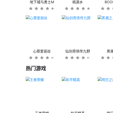
地下城与勇士M
桃源乡
BO
心罪爱丽丝
仙剑奇侠传九野
黑
热门游戏