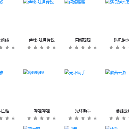
女前线
侍魂-胧月传说
闪耀暖暖
遇见逆
马拉雅
哔哩哔哩
光环助手
蘑菇云