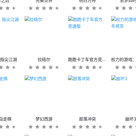
日之后
完美世界
明日方舟
云梦四
：指尖江湖
拉结尔
跑跑卡丁车官方竞速版
自走棋
梦幻西游
部落冲突
崩坏