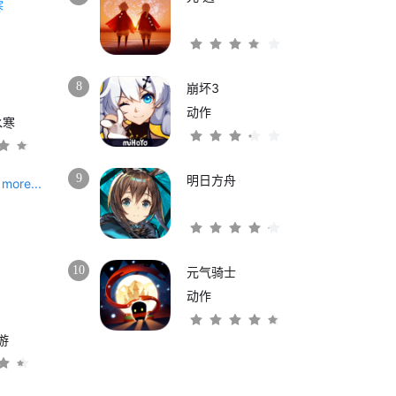
8
崩坏3
动作
水寒
9
明日方舟
more...
10
元气骑士
动作
游