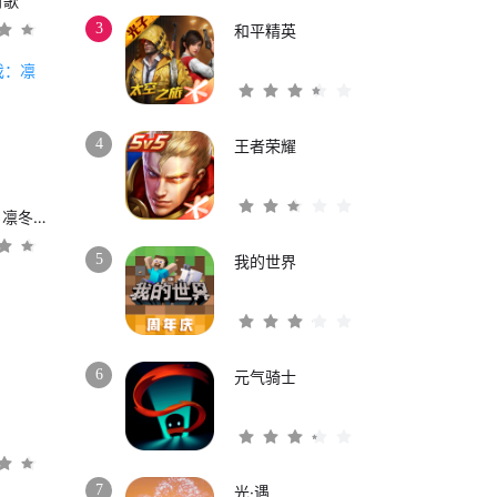
时歌
3
和平精英
4
王者荣耀
权力的游戏：凛冬将至
5
我的世界
6
元气骑士
3
7
光·遇