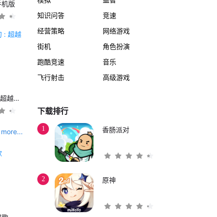
手机版
知识问答
竞速
经营策略
网络游戏
街机
角色扮演
跑酷竞速
音乐
飞行射击
高级游戏
另一个伊甸 : 超越时空的猫
下载排行
1
香肠派对
more...
2
原神