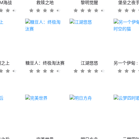
OM海战
救赎之地
黎明觉醒
堡垒之夜
潮之上
糖豆人：终极淘汰赛
江湖悠悠