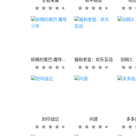
王者荣耀
和平精英
明
妖精的尾巴:魔导少年
猫和老鼠：欢乐互动
剑网3
封印战记
问道
多多