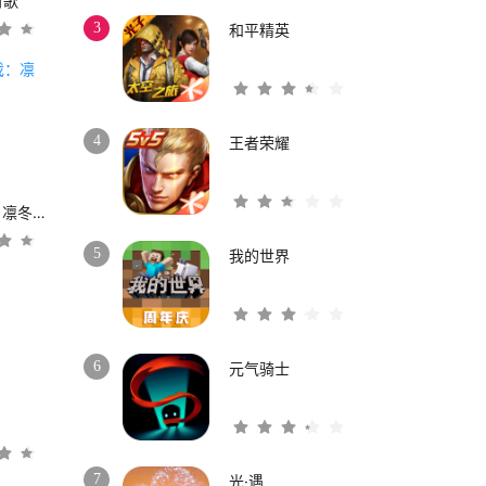
时歌
3
和平精英
4
王者荣耀
权力的游戏：凛冬将至
5
我的世界
6
元气骑士
3
7
光·遇