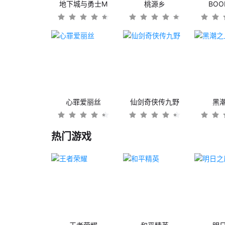
地下城与勇士M
桃源乡
BO
心罪爱丽丝
仙剑奇侠传九野
黑
热门游戏