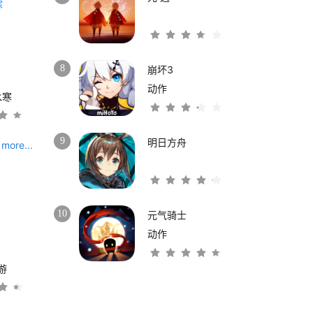
8
崩坏3
动作
水寒
9
明日方舟
more...
10
元气骑士
动作
游