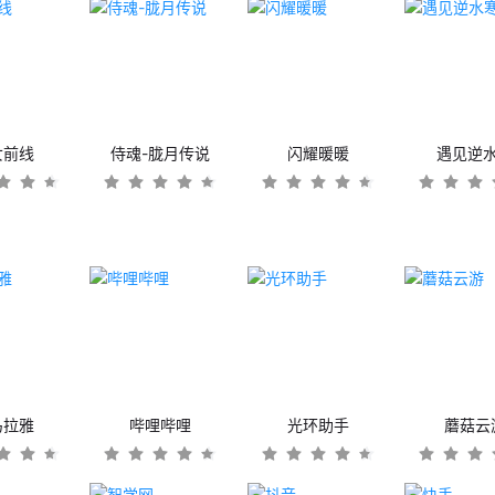
女前线
侍魂-胧月传说
闪耀暖暖
遇见逆
马拉雅
哔哩哔哩
光环助手
蘑菇云