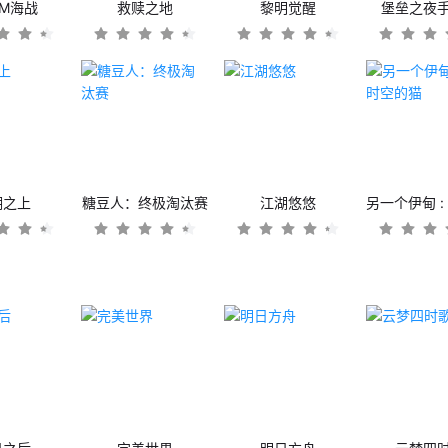
OM海战
救赎之地
黎明觉醒
堡垒之夜
潮之上
糖豆人：终极淘汰赛
江湖悠悠