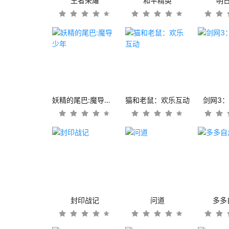
王者荣耀
和平精英
明
妖精的尾巴:魔导少年
猫和老鼠：欢乐互动
剑网3
封印战记
问道
多多