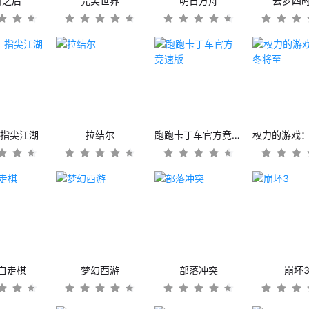
日之后
完美世界
明日方舟
云梦四
：指尖江湖
拉结尔
跑跑卡丁车官方竞速版
自走棋
梦幻西游
部落冲突
崩坏