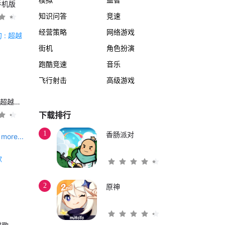
手机版
知识问答
竞速
经营策略
网络游戏
街机
角色扮演
跑酷竞速
音乐
飞行射击
高级游戏
另一个伊甸 : 超越时空的猫
下载排行
1
香肠派对
more...
2
原神