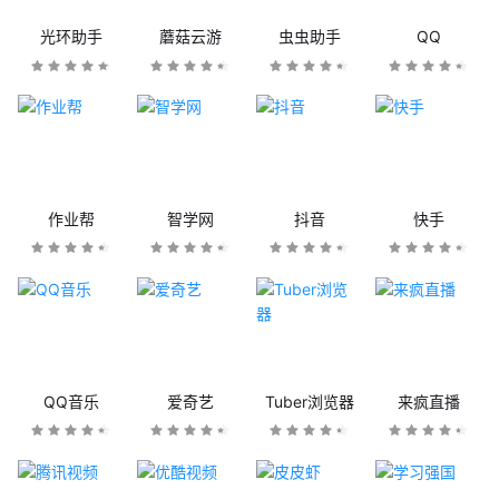
光环助手
蘑菇云游
虫虫助手
QQ
作业帮
智学网
抖音
快手
QQ音乐
爱奇艺
Tuber浏览器
来疯直播