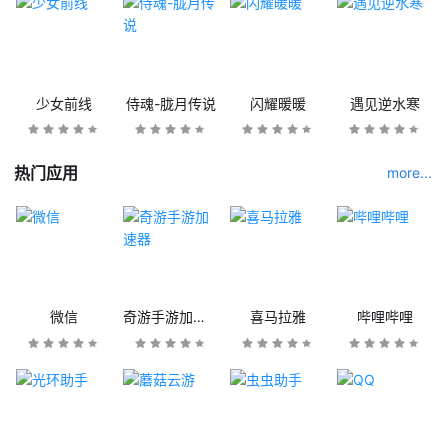
少女前线
侍魂-胧月传说
闪耀暖暖
遇见逆水寒
热门应用
more...
微信
奇游手游加速器
喜马拉雅
哔哩哔哩