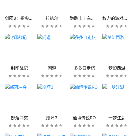
剑网3：指尖江湖
拉结尔
跑跑卡丁车官方竞速版
权力的游戏：凛冬将至
封印战记
问道
多多自走棋
梦幻西游
部落冲突
崩坏3
仙境传说RO
一梦江湖