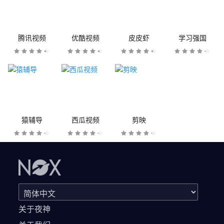
腾讯视频
优酷视频
皮皮虾
学习强国
猿辅导
西瓜视频
剪映
关于夜神