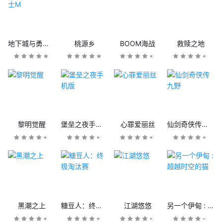
地下城与勇士M
桃源乡
BOOM海战
救赎之地
黎明觉醒
堡垒之夜手机版
心罪爱丽丝
仙剑奇侠传九野
黑潮之上
糖豆人：终极淘汰赛
江湖悠悠
另一个伊甸 : 超越时空的猫