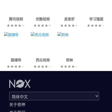
腾讯视频
优酷视频
皮皮虾
学习强国
猿辅导
西瓜视频
剪映
关于夜神