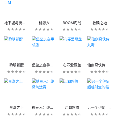
地下城与勇士M
桃源乡
BOOM海战
救赎之地
黎明觉醒
堡垒之夜手机版
心罪爱丽丝
仙剑奇侠传九野
黑潮之上
糖豆人：终极淘汰赛
江湖悠悠
另一个伊甸 : 超越时空的猫