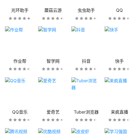
光环助手
蘑菇云游
虫虫助手
QQ
作业帮
智学网
抖音
快手
QQ音乐
爱奇艺
Tuber浏览器
来疯直播