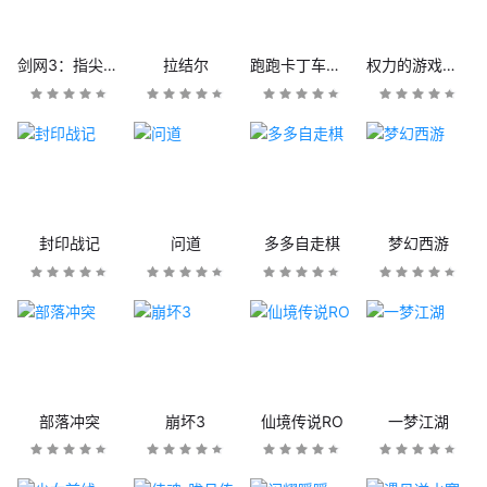
剑网3：指尖江湖
拉结尔
跑跑卡丁车官方竞速版
权力的游戏：凛冬将至
封印战记
问道
多多自走棋
梦幻西游
部落冲突
崩坏3
仙境传说RO
一梦江湖