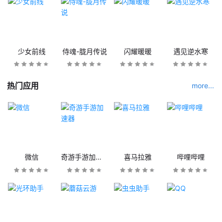
少女前线
侍魂-胧月传说
闪耀暖暖
遇见逆水寒
热门应用
more...
微信
奇游手游加速器
喜马拉雅
哔哩哔哩