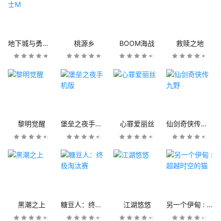
地下城与勇士M
桃源乡
BOOM海战
救赎之地
黎明觉醒
堡垒之夜手机版
心罪爱丽丝
仙剑奇侠传九野
黑潮之上
糖豆人：终极淘汰赛
江湖悠悠
另一个伊甸 : 超越时空的猫