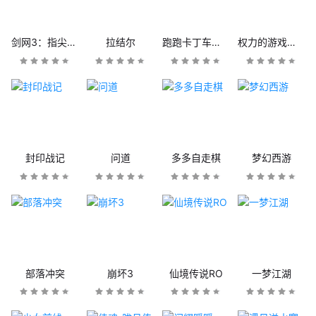
剑网3：指尖江湖
拉结尔
跑跑卡丁车官方竞速版
权力的游戏：凛冬将至
封印战记
问道
多多自走棋
梦幻西游
部落冲突
崩坏3
仙境传说RO
一梦江湖