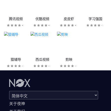
腾讯视频
优酷视频
皮皮虾
学习强国
猿辅导
西瓜视频
剪映
关于夜神