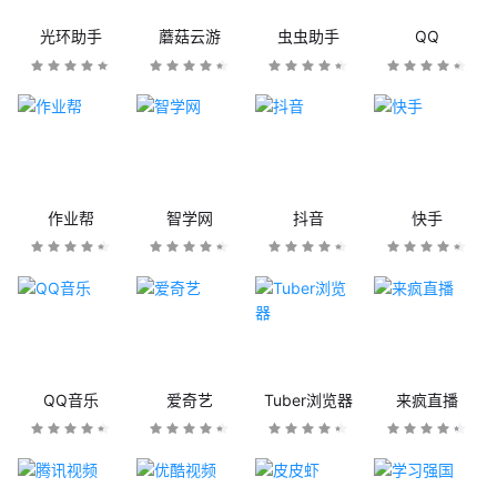
光环助手
蘑菇云游
虫虫助手
QQ
作业帮
智学网
抖音
快手
QQ音乐
爱奇艺
Tuber浏览器
来疯直播