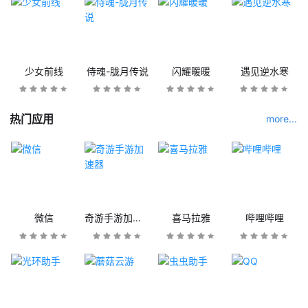
少女前线
侍魂-胧月传说
闪耀暖暖
遇见逆水寒
热门应用
more...
微信
奇游手游加速器
喜马拉雅
哔哩哔哩