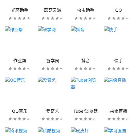
光环助手
蘑菇云游
虫虫助手
QQ
作业帮
智学网
抖音
快手
QQ音乐
爱奇艺
Tuber浏览器
来疯直播