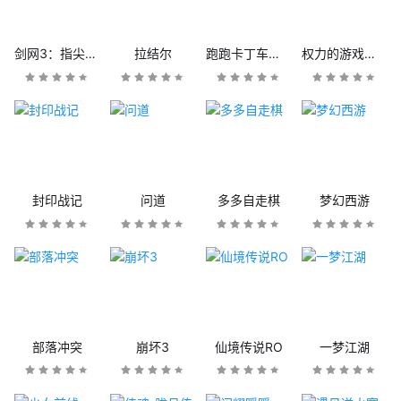
剑网3：指尖江湖
拉结尔
跑跑卡丁车官方竞速版
权力的游戏：凛冬将至
封印战记
问道
多多自走棋
梦幻西游
部落冲突
崩坏3
仙境传说RO
一梦江湖