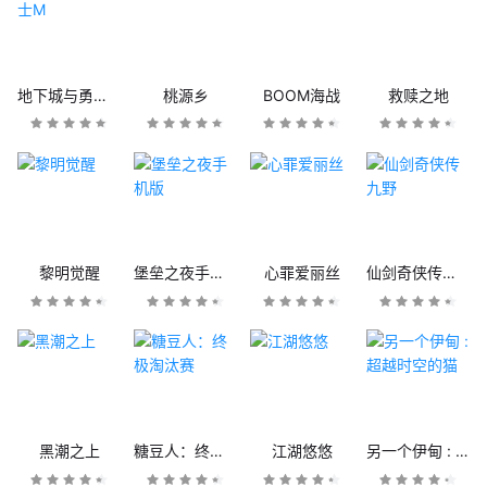
地下城与勇士M
桃源乡
BOOM海战
救赎之地
黎明觉醒
堡垒之夜手机版
心罪爱丽丝
仙剑奇侠传九野
黑潮之上
糖豆人：终极淘汰赛
江湖悠悠
另一个伊甸 : 超越时空的猫