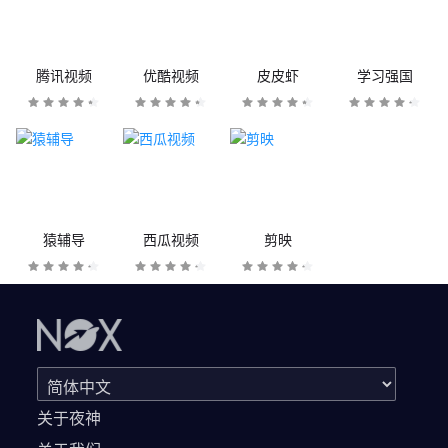
腾讯视频
优酷视频
皮皮虾
学习强国
猿辅导
西瓜视频
剪映
关于夜神