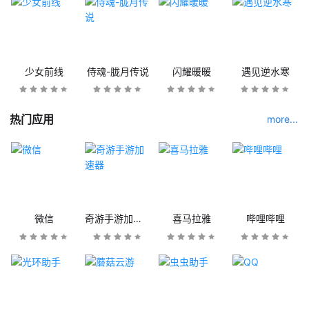
少女前线
侍魂-胧月传说
闪耀暖暖
遇见逆水寒
热门应用
more...
微信
奇游手游加速器
喜马拉雅
哔哩哔哩