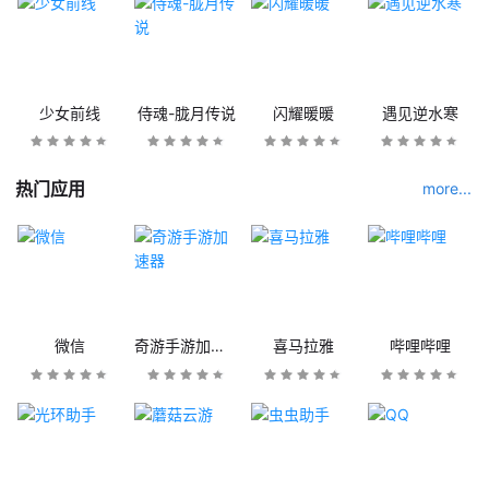
少女前线
侍魂-胧月传说
闪耀暖暖
遇见逆水寒
热门应用
more...
微信
奇游手游加速器
喜马拉雅
哔哩哔哩