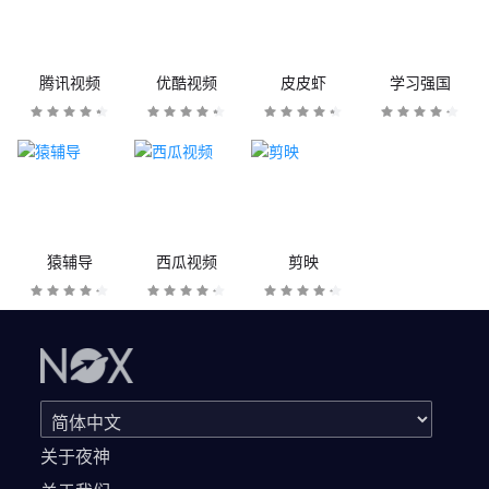
腾讯视频
优酷视频
皮皮虾
学习强国
猿辅导
西瓜视频
剪映
关于夜神