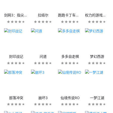
剑网3：指尖江湖
拉结尔
跑跑卡丁车官方竞速版
权力的游戏：凛冬将至
封印战记
问道
多多自走棋
梦幻西游
部落冲突
崩坏3
仙境传说RO
一梦江湖