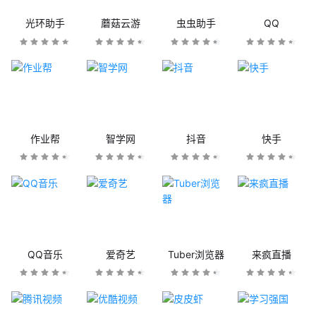
光环助手
蘑菇云游
虫虫助手
QQ
作业帮
智学网
抖音
快手
QQ音乐
爱奇艺
Tuber浏览器
来疯直播