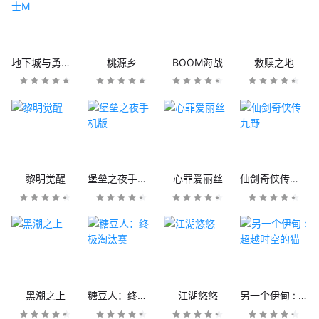
地下城与勇士M
桃源乡
BOOM海战
救赎之地
黎明觉醒
堡垒之夜手机版
心罪爱丽丝
仙剑奇侠传九野
黑潮之上
糖豆人：终极淘汰赛
江湖悠悠
另一个伊甸 : 超越时空的猫