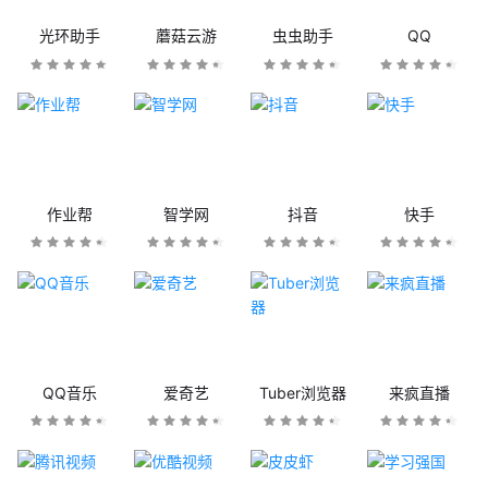
光环助手
蘑菇云游
虫虫助手
QQ
作业帮
智学网
抖音
快手
QQ音乐
爱奇艺
Tuber浏览器
来疯直播