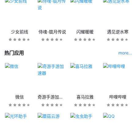
少女前线
侍魂-胧月传说
闪耀暖暖
遇见逆水寒
热门应用
more...
微信
奇游手游加速器
喜马拉雅
哔哩哔哩