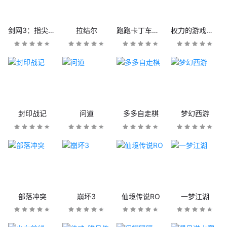
剑网3：指尖江湖
拉结尔
跑跑卡丁车官方竞速版
权力的游戏：凛冬将至
封印战记
问道
多多自走棋
梦幻西游
部落冲突
崩坏3
仙境传说RO
一梦江湖