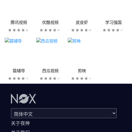
腾讯视频
优酷视频
皮皮虾
学习强国
猿辅导
西瓜视频
剪映
关于夜神