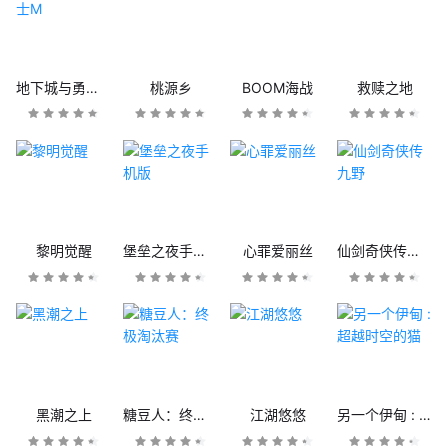
地下城与勇士M
桃源乡
BOOM海战
救赎之地
黎明觉醒
堡垒之夜手机版
心罪爱丽丝
仙剑奇侠传九野
黑潮之上
糖豆人：终极淘汰赛
江湖悠悠
另一个伊甸 : 超越时空的猫