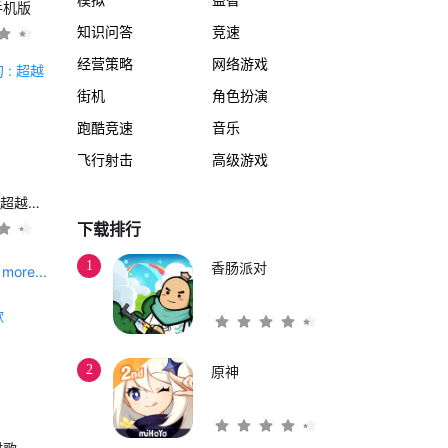
手机版
知识问答
竞速
经营策略
网络游戏
街机
角色扮演
跑酷竞速
音乐
飞行射击
高级游戏
另一个伊甸 : 超越时空的猫
下载排行
1
香肠派对
more...
2
原神