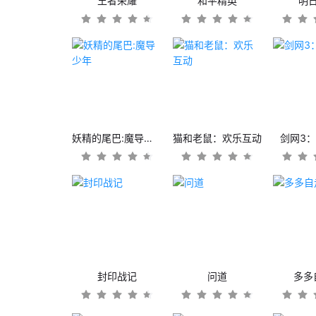
王者荣耀
和平精英
明
妖精的尾巴:魔导少年
猫和老鼠：欢乐互动
剑网3
封印战记
问道
多多