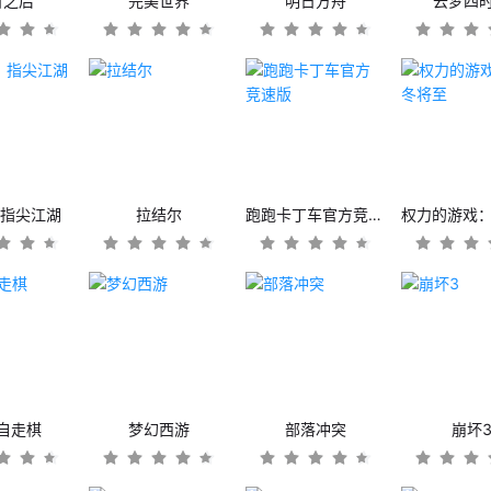
日之后
完美世界
明日方舟
云梦四
：指尖江湖
拉结尔
跑跑卡丁车官方竞速版
自走棋
梦幻西游
部落冲突
崩坏