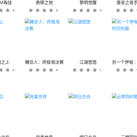
OM海战
救赎之地
黎明觉醒
堡垒之夜
潮之上
糖豆人：终极淘汰赛
江湖悠悠