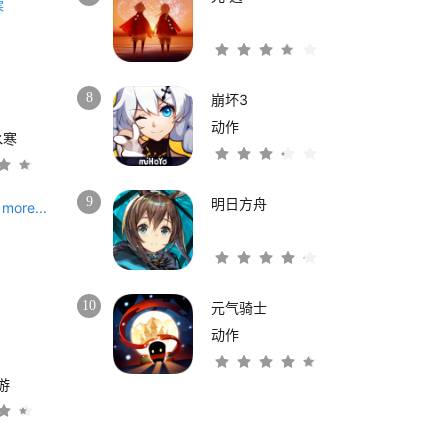
8
崩坏3
动作
水寒
9
明日方舟
more...
10
元气骑士
动作
游