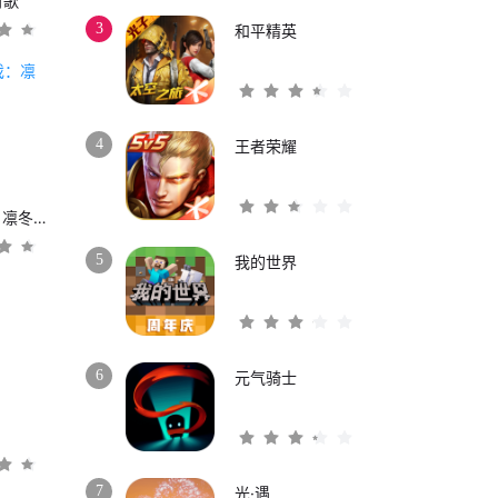
时歌
3
和平精英
4
王者荣耀
权力的游戏：凛冬将至
5
我的世界
6
元气骑士
3
7
光·遇