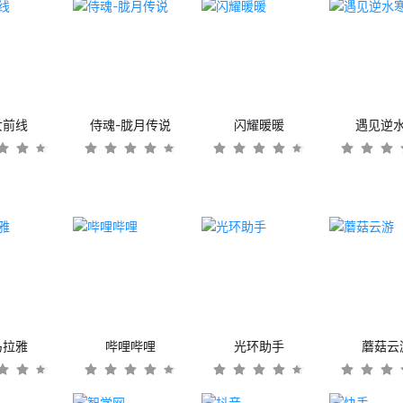
女前线
侍魂-胧月传说
闪耀暖暖
遇见逆
马拉雅
哔哩哔哩
光环助手
蘑菇云