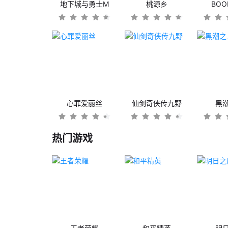
地下城与勇士M
桃源乡
BO
心罪爱丽丝
仙剑奇侠传九野
黑
热门游戏