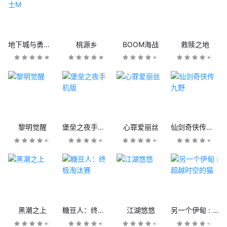
地下城与勇士M
桃源乡
BOOM海战
救赎之地
黎明觉醒
堡垒之夜手机版
心罪爱丽丝
仙剑奇侠传九野
黑潮之上
糖豆人：终极淘汰赛
江湖悠悠
另一个伊甸 : 超越时空的猫