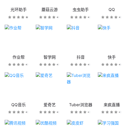
光环助手
蘑菇云游
虫虫助手
QQ
作业帮
智学网
抖音
快手
QQ音乐
爱奇艺
Tuber浏览器
来疯直播