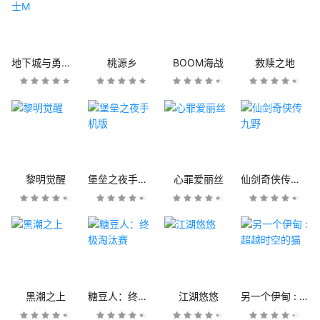
地下城与勇士M
桃源乡
BOOM海战
救赎之地
黎明觉醒
堡垒之夜手机版
心罪爱丽丝
仙剑奇侠传九野
黑潮之上
糖豆人：终极淘汰赛
江湖悠悠
另一个伊甸 : 超越时空的猫