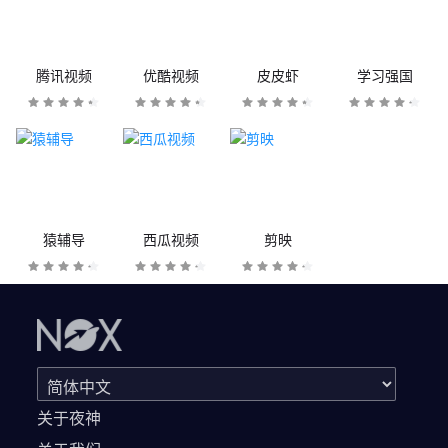
腾讯视频
优酷视频
皮皮虾
学习强国
猿辅导
西瓜视频
剪映
关于夜神