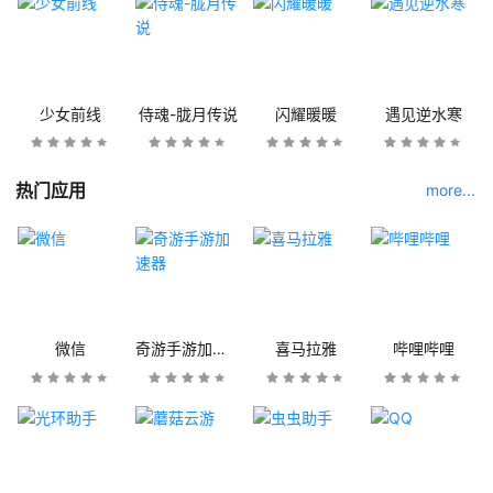
少女前线
侍魂-胧月传说
闪耀暖暖
遇见逆水寒
热门应用
more...
微信
奇游手游加速器
喜马拉雅
哔哩哔哩