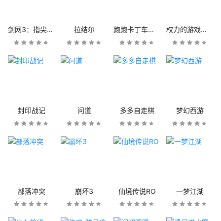
剑网3：指尖江湖
拉结尔
跑跑卡丁车官方竞速版
权力的游戏：凛冬将至
封印战记
问道
多多自走棋
梦幻西游
部落冲突
崩坏3
仙境传说RO
一梦江湖