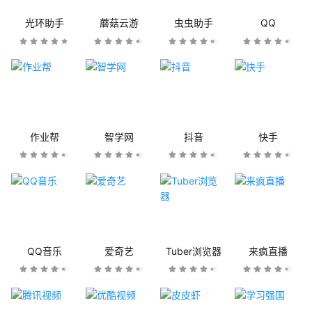
光环助手
蘑菇云游
虫虫助手
QQ
作业帮
智学网
抖音
快手
QQ音乐
爱奇艺
Tuber浏览器
来疯直播