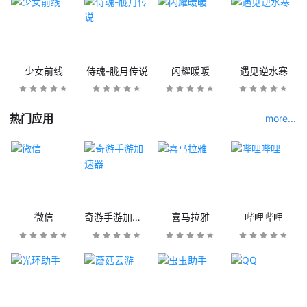
少女前线
侍魂-胧月传说
闪耀暖暖
遇见逆水寒
热门应用
more...
微信
奇游手游加速器
喜马拉雅
哔哩哔哩