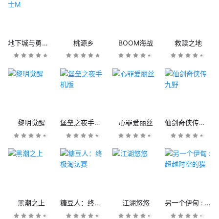
地下城与勇士M
桃源乡
BOOM海战
救赎之地
黎明觉醒
堡垒之夜手机版
心罪爱丽丝
仙剑奇侠传九野
黑潮之上
糖豆人：终极淘汰赛
江湖悠悠
另一个伊甸 : 超越时空的猫