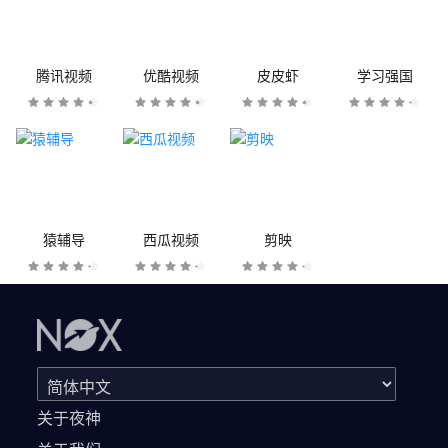
腾讯视频
优酷视频
皮皮虾
学习强国
猿辅导
西瓜视频
剪映
关于夜神