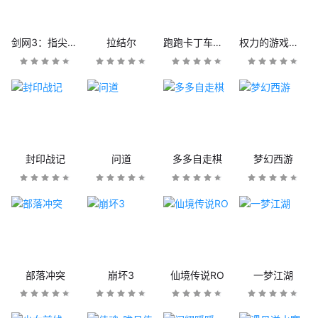
剑网3：指尖江湖
拉结尔
跑跑卡丁车官方竞速版
权力的游戏：凛冬将至
封印战记
问道
多多自走棋
梦幻西游
部落冲突
崩坏3
仙境传说RO
一梦江湖